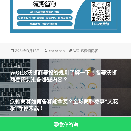
发
作
标
2024年3月18日
chenchen
WGHS沃顿商赛
布
者
签
于
文
上一篇
章
WGHS沃顿商赛投资规则了解一下！备赛沃顿
上
导
商赛需要准备哪些内容？
篇
航
文
章：
下一篇
沃顿商赛如何备赛能拿奖？全球商科赛事“天花
下
板”等你来战！
篇
文
章：
💬
微信咨询
沪ICP备2023003166号-6