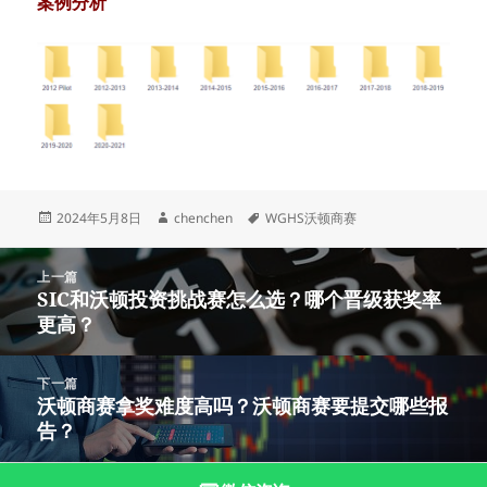
案例分析
发
作
标
2024年5月8日
chenchen
WGHS沃顿商赛
布
者
签
于
文
上一篇
章
SIC和沃顿投资挑战赛怎么选？哪个晋级获奖率
上
导
更高？
篇
航
文
章：
下一篇
沃顿商赛拿奖难度高吗？沃顿商赛要提交哪些报
下
告？
篇
文
章：