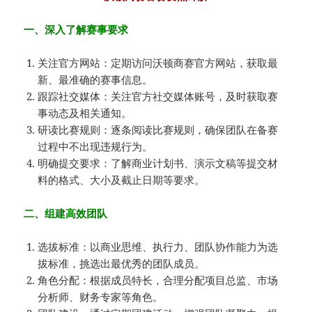
一、深入了解赛事要求
关注官方网站：定期访问沃顿商赛官方网站，获取最
新、最准确的赛事信息。
跟踪社交媒体：关注官方社交媒体账号，及时获取赛
事动态及相关通知。
研读比赛规则：逐条阅读比赛规则，确保团队在备赛
过程中不出现违规行为。
明确提交要求：了解商业计划书、演示文稿等提交材
料的格式、大小及截止日期等要求。
二、组建高效团队
选拔标准：以商业思维、执行力、团队协作能力为选
拔标准，挑选出最优秀的团队成员。
角色分配：根据成员特长，合理分配项目总监、市场
分析师、财务专家等角色。