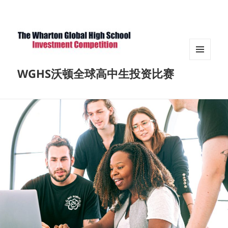
菜单和
WGHS沃顿全球高中生投资比赛
挂件