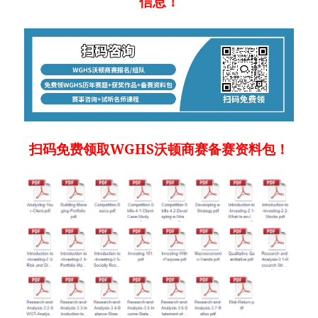
信息！
扫码免费领取WGHS沃顿商赛备赛资料包！