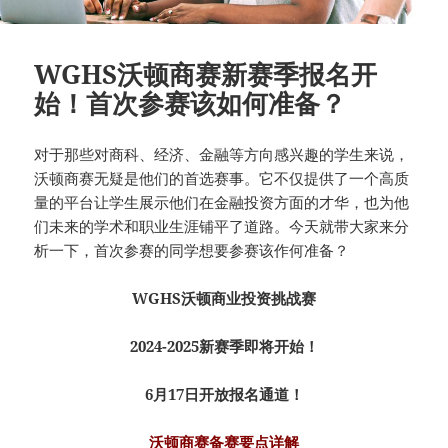
WGHS沃顿商赛新赛季报名开
始！首次参赛该如何准备？
对于那些对商科、经济、金融等方向感兴趣的学生来说，
沃顿商赛无疑是他们的首选赛事。它不仅提供了一个高质
量的平台让学生展示他们在金融投资方面的才华，也为他
们未来的学术和职业生涯铺平了道路。今天就带大家来分
析一下，首次参赛的同学想要参赛该作何准备？
WGHS沃顿商业投资挑战赛
2024-2025新赛季即将开始！
6月17日开放报名通道！
沃顿商赛备赛要点详解