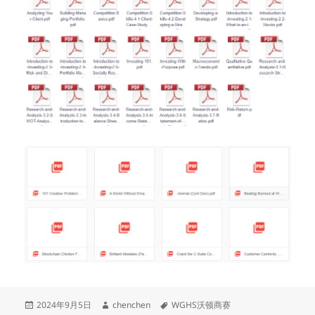
发
作
标
2024年9月5日
chenchen
WGHS沃顿商赛