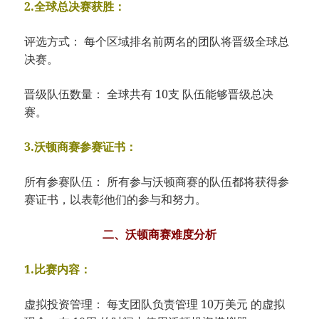
2.全球总决赛获胜：
评选方式： 每个区域排名前两名的团队将晋级全球总
决赛。
晋级队伍数量： 全球共有 10支 队伍能够晋级总决
赛。
3.沃顿商赛参赛证书：
所有参赛队伍： 所有参与沃顿商赛的队伍都将获得参
赛证书，以表彰他们的参与和努力。
二、沃顿商赛难度分析
1.比赛内容：
虚拟投资管理： 每支团队负责管理 10万美元 的虚拟