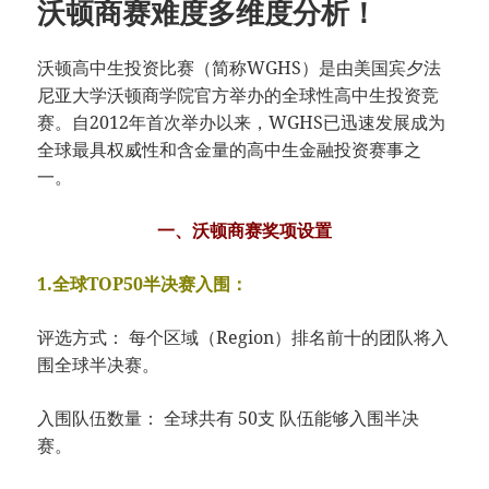
沃顿商赛难度多维度分析！
沃顿高中生投资比赛（简称WGHS）是由美国宾夕法
尼亚大学沃顿商学院官方举办的全球性高中生投资竞
赛。自2012年首次举办以来，WGHS已迅速发展成为
全球最具权威性和含金量的高中生金融投资赛事之
一。
一、沃顿商赛奖项设置
1.全球TOP50半决赛入围：
评选方式： 每个区域（Region）排名前十的团队将入
围全球半决赛。
入围队伍数量： 全球共有 50支 队伍能够入围半决
赛。