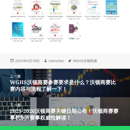
发
作
标
2025年6月18日
chenchen
WGHS沃顿商赛
布
者
签
于
文
上一篇
章
WGHS沃顿商赛参赛要求是什么？沃顿商赛比
上
导
赛内容与流程了解一下！
篇
航
文
章：
下一篇
2025-2026沃顿商赛关键日期公布！沃顿商赛赛
下
事机制&赛事权威性解读！
篇
文