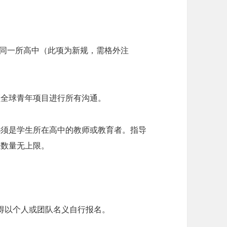
自同一所高中（此项为新规，需格外注
顿全球青年项目进行所有沟通。
必须是学生所在高中的教师或教育者。指导
伍数量无上限。
得以个人或团队名义自行报名。