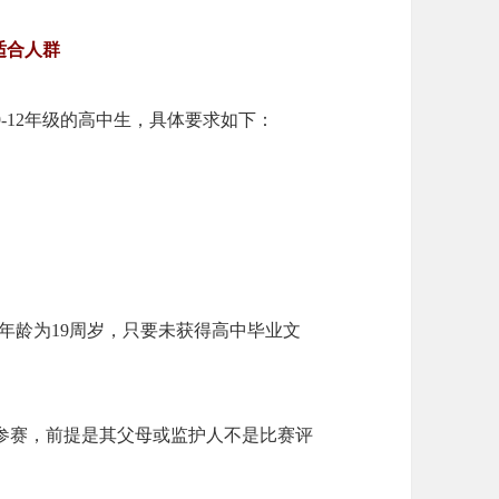
适合人群
-12年级的高中生，具体要求如下：
。
时年龄为19周岁，只要未获得高中毕业文
参赛，前提是其父母或监护人不是比赛评