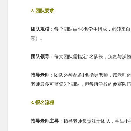
2. 团队要求
团队规模
：每个团队由4-6名学生组成，必须来
意）。
团队领导
：每支团队需指定1名队长，负责与沃
指导老师
：团队必须配备1名指导老师，该老师
老师最多可监督5个团队，但每所学校的参赛队
3. 报名流程
指导老师主导
：指导老师负责注册团队，学生不