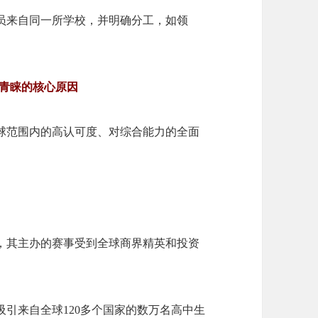
员来自同一所学校，并明确分工，如领
青睐的核心原因
球范围内的高认可度、对综合能力的全面
，其主办的赛事受到全球商界精英和投资
吸引来自全球120多个国家的数万名高中生