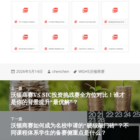
发
作
标
2026年5月14日
chenchen
WGHS沃顿商赛
布
者
签
于
文
上一篇
章
沃顿商赛VS SIC投资挑战赛全方位对比！谁才
上
导
是你的背景提升“最优解”？
篇
航
文
章：
下一篇
沃顿商赛如何成为名校申请的“硬核敲门砖”？不
下
同课程体系学生的备赛侧重点是什么？
篇