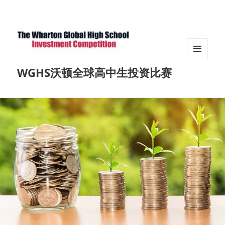
菜单和
WGHS沃顿全球高中生投资比赛
挂件