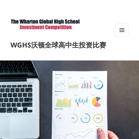
菜单和
WGHS沃顿全球高中生投资比赛
挂件