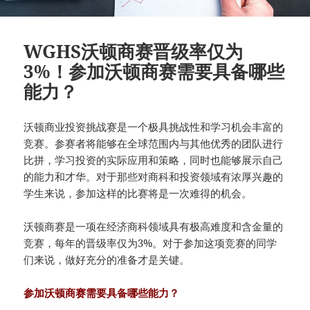
WGHS沃顿商赛晋级率仅为
3%！参加沃顿商赛需要具备哪些
能力？
沃顿商业投资挑战赛是一个极具挑战性和学习机会丰富的
竞赛。参赛者将能够在全球范围内与其他优秀的团队进行
比拼，学习投资的实际应用和策略，同时也能够展示自己
的能力和才华。对于那些对商科和投资领域有浓厚兴趣的
学生来说，参加这样的比赛将是一次难得的机会。
沃顿商赛是一项在经济商科领域具有极高难度和含金量的
竞赛，每年的晋级率仅为3%。对于参加这项竞赛的同学
们来说，做好充分的准备才是关键。
参加沃顿商赛需要具备哪些能力？