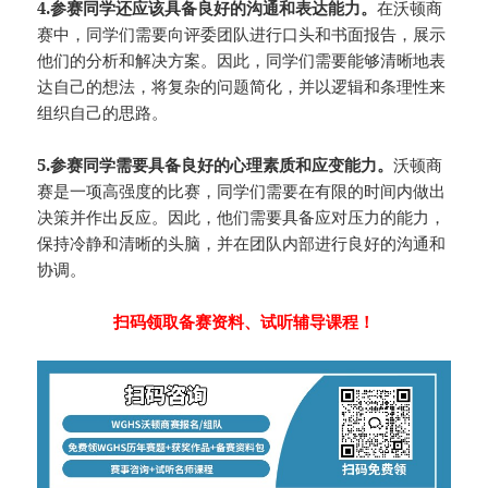
4.参赛同学还应该具备良好的沟通和表达能力。
在沃顿商
赛中，同学们需要向评委团队进行口头和书面报告，展示
他们的分析和解决方案。因此，同学们需要能够清晰地表
达自己的想法，将复杂的问题简化，并以逻辑和条理性来
组织自己的思路。
5.参赛同学需要具备良好的心理素质和应变能力。
沃顿商
赛是一项高强度的比赛，同学们需要在有限的时间内做出
决策并作出反应。因此，他们需要具备应对压力的能力，
保持冷静和清晰的头脑，并在团队内部进行良好的沟通和
协调。
扫码领取备赛资料、试听辅导课程！