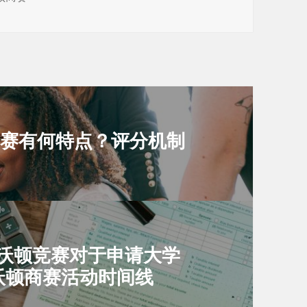
顿商赛有何特点？评分机制
！沃顿竞赛对于申请大学
4 沃顿商赛活动时间线