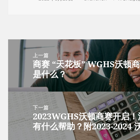
布
者
签
于
文
章
上一篇
商赛 “天花板” WGHS沃
导
上
是什么？
航
篇
文
章：
下一篇
2023WGHS沃顿商赛开启
下
有什么帮助？附2023-202
篇
文