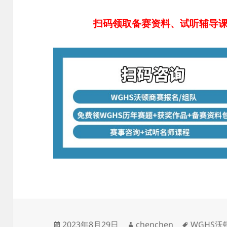
扫码领取备赛资料、试听辅导
发
作
标
2023年8月29日
chenchen
WGHS沃