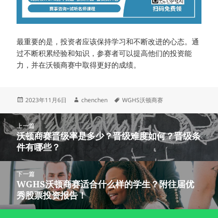
最重要的是，投资者应该保持学习和不断改进的心态。通
过不断积累经验和知识，参赛者可以提高他们的投资能
力，并在沃顿商赛中取得更好的成绩。
发
作
标
2023年11月6日
chenchen
WGHS沃顿商赛
布
者
签
于
文
上一篇
章
沃顿商赛晋级率是多少？晋级难度如何？晋级条
上
导
件有哪些？
篇
航
文
章：
下一篇
WGHS沃顿商赛适合什么样的学生？附往届优
下
秀股票投资报告！
篇
文